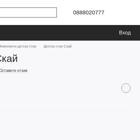
0888020777
Вход
Комплекти детски стаи
Детска стая Скай
Скай
Оставете отзив