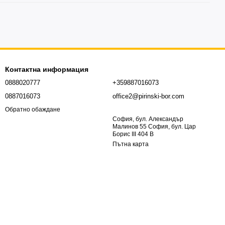
Контактна информация
0888020777
+359887016073
0887016073
office2@pirinski-bor.com
Обратно обаждане
София, бул. Александър
Малинов 55 София, бул. Цар
Борис III 404 В
Пътна карта