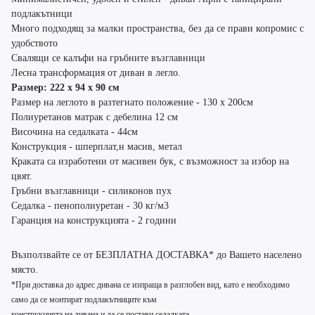
подлакътници
Много подходящ за малки пространства, без да се прави копромис с
удобството
Свалящи се калъфи на гръбните възглавници
Лесна трансформация от диван в легло.
Размер: 222 х 94 х 90 см
Размер на леглото в разтегнато положение - 130 х 200см
Полиуретанов матрак с дебелина 12 см
Височина на седалката - 44см
Конструкция - шперплат,н масив, метал
Краката са изработени от масивен бук, с възможност за избор на
цвят.
Гръбни възглавници - силиконов пух
Седалка - пенополиуретан - 30 кг/м3
Гаранция на конструкцията - 2 години
Възползвайте се от БЕЗПЛАТНА ДОСТАВКА* до Вашето населено
място.
*При доставка до адрес дивана се изпраща в разглобен вид, като е необходимо
само да се монтират подлакътниците към
конструкцията на дивана и да се постави седалката.