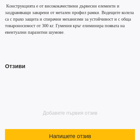
Kонструкцията e от висококачествени дървесни елементи и
заздравяващи заварени от метален профил рамки. Водещите колела
са с прахо защита и спирачни механизми за устойчивост и с обща
товароносимост от 300 кг. Гумения кръг елиминира появата на
евентуални паразитни шумове.
Отзиви
Добавете първия отзив
Напишете отзив