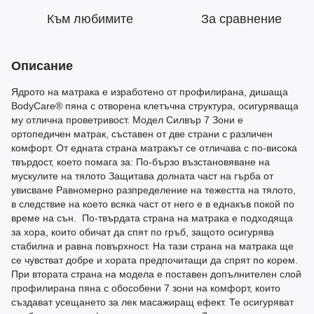
Към любимите
За сравнение
Описание
Ядрото на матрака е изработено от профилирана, дишаща
BodyCare® пяна с отворена клетъчна структура, осигуряваща
му отлична проветривост. Модел Силвър 7 Зони е
ортопедичен матрак, съставен от две страни с различен
комфорт. От едната страна матракът се отличава с по-висока
твърдост, което помага за: По-бързо възстановяване на
мускулите на тялото Защитава долната част на гърба от
увисване Равномерно разпределение на тежестта на тялото,
в следствие на което всяка част от него е в еднакъв покой по
време на сън. По-твърдата страна на матрака е подходяща
за хора, които обичат да спят по гръб, защото осигурява
стабилна и равна повърхност. На тази страна на матрака ще
се чувстват добре и хората предпочитащи да спрят по корем.
При втората страна на модела е поставен допълнителен слой
профилирана пяна с обособени 7 зони на комфорт, които
създават усещането за лек масажиращ ефект. Те осигуряват