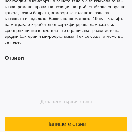
необходимия комфорт на вашето тяло в 7-те ключови зони -
глава, рамене, правилна позиция на гръб, стабилна опора на
кръста, таза и бедрата, комфорт за колената, зона за
глезените и ходилата. Височина на матрака: 19 см. Калъфът
на матрака е изработен от сертифицирана дамаска със
сребърни нишки в текстила - те ограничават развитието на
вредни бактерии и микроорганизми. Той се сваля и може да
се пере.
Отзиви
Добавете първия отзив
Напишете отзив