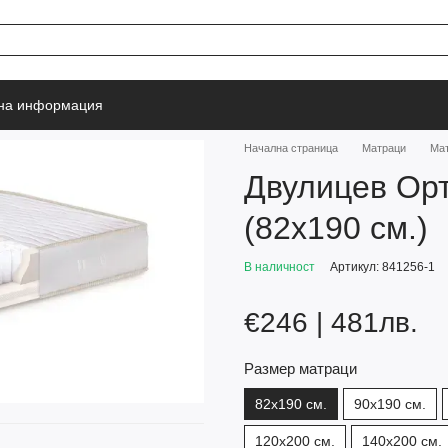
тна информация
Начална страница
Матраци
Ма
Двулицев Орт
(82х190 см.)
В наличност
Артикул: 841256-1
€246 | 481лв.
Размер матраци
82х190 см.
90х190 см.
120х200 см.
140х200 см.