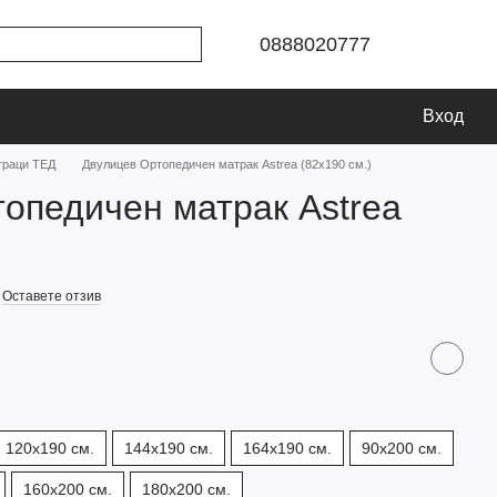
0888020777
Вход
траци ТЕД
Двулицев Ортопедичен матрак Astrea (82х190 см.)
опедичен матрак Astrea
Оставете отзив
120x190 см.
144x190 см.
164x190 см.
90x200 см.
160х200 см.
180х200 см.