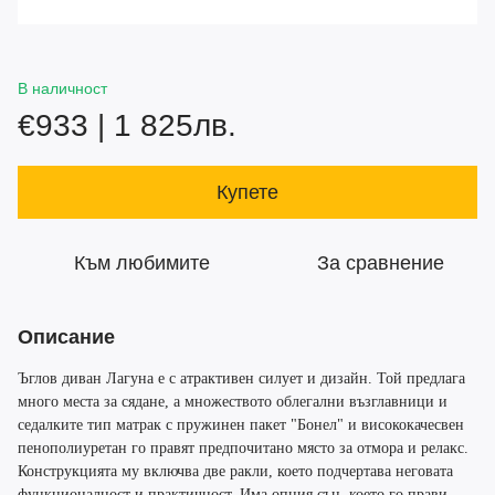
В наличност
€933 | 1 825лв.
Купете
Към любимите
За сравнение
Описание
Ъглов диван Лагуна е с атрактивен силует и дизайн. Той предлага
много места за сядане, а множеството облегални възглавници и
седалките тип матрак с пружинен пакет "Бонел" и висококачесвен
пенополиуретан го правят предпочитано място за отмора и релакс.
Конструкцията му включва две ракли, което подчертава неговата
функционалност и практичност. Има опция сън, което го прави