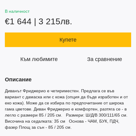
В наличност
€1 644 | 3 215лв.
Купете
Към любимите
За сравнение
Описание
Диванът Фриджерио е четириместен. Предлага се във
вариант с дамаска или с кожа (опция да бъде изработен и от
еко кожа). Може да се избира по предпочитание от широка
гама цветове. Диван Фриджерио е комфортен, разтяга се - в
легло с размери 85 / 205 см. Размери: Ш/Д/В 300/111/65 см.
Височина на седалката: 35 см Основа - ЧАМ, БУК, ПДЧ,
фазер Площ за сън - 85 / 205 см.