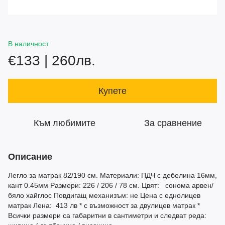
В наличност
€133 | 260лв.
Купете
Към любимите
За сравнение
Описание
Легло за матрак 82/190 см. Материали: ПДЧ с дебелина 16мм,
кант 0.45мм Размери: 226 / 206 / 78 см. Цвят: сонома арвен/
бяло хайглос Повдигащ механизъм: не Цена с еднолицев
матрак Лена: 413 лв * с възможност за двулицев матрак *
Всички размери са габаритни в сантиметри и следват реда: