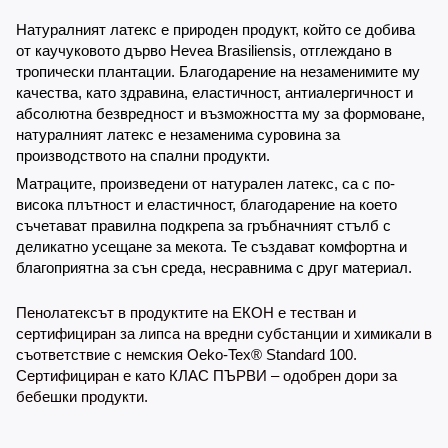
Натуралният латекс е природен продукт, който се добива
от каучуковото дърво Hevea Brasiliensis, отглеждано в
тропически плантации. Благодарение на незаменимите му
качества, като здравина, еластичност, антиалергичност и
абсолютна безвредност и възможността му за формоване,
натуралният латекс е незаменима суровина за
производството на спални продукти.
Матраците, произведени от натурален латекс, са с по-
висока плътност и еластичност, благодарение на което
съчетават правилна подкрепа за гръбначният стълб с
деликатно усещане за мекота. Те създават комфортна и
благоприятна за сън среда, несравнима с друг материал.
Пенолатексът в продуктите на ЕКОН е тестван и
сертифициран за липса на вредни субстанции и химикали в
съответствие с немския Oeko-Tex® Standard 100.
Сертифициран е като КЛАС ПЪРВИ – одобрен дори за
бебешки продукти.