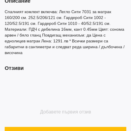
Описание
Спалният комлект включва: Легло Сити 7031 за матрак
160/200 см. 252.5/206/121 см. Гардероб Сити 1002 -
120/52.5/191 см. Гардероб Сити 1010 - 40/52.5/191 см.
Материали: ПДЧ с дебелина 16мм, кант 0.45мм Цвят: сонома
арвен / бяло гланц Повдигащ механизъм: да Цена с
еднолицев матрак Лена: 1291 лв * Всички размери са
габаритни в сантиметри и следват реда ширина / дълбочина /
височина
Отзиви
Добавете първия отзив