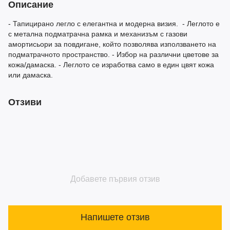
Описание
- Тапицирано легло с елегантна и модерна визия. - Леглото е
с метална подматрачна рамка и механизъм с газови
амортисьори за повдигане, който позволява използването на
подматрачното пространство. - Избор на различни цветове за
кожа/дамаска. - Леглото се изработва само в един цвят кожа
или дамаска.
Отзиви
Добавете първия отзив
Напишете отзив