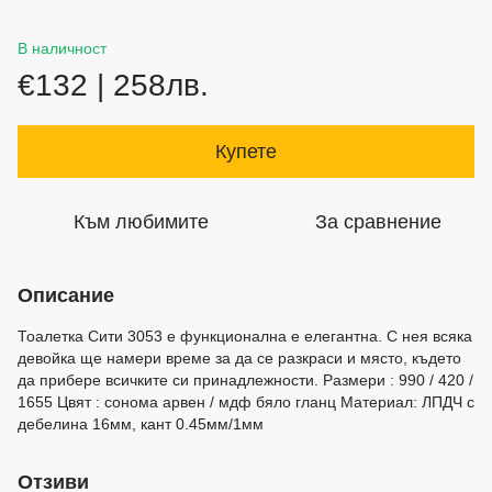
В наличност
€132 | 258лв.
Купете
Към любимите
За сравнение
Описание
Тоалетка Сити 3053 е функционална е елегантна. С нея всяка
девойка ще намери време за да се разкраси и място, където
да прибере всичките си принадлежности. Размери : 990 / 420 /
1655 Цвят : сонома арвен / мдф бяло гланц Материал: ЛПДЧ с
дебелина 16мм, кант 0.45мм/1мм
Отзиви