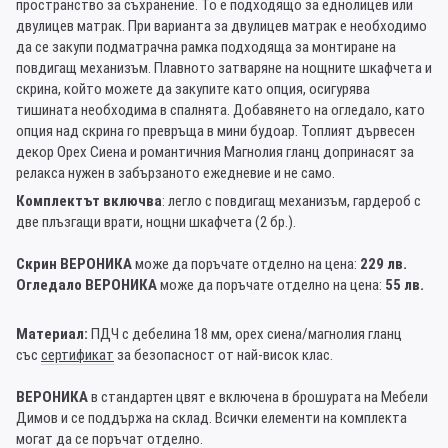
пространство за съхранение. То е подходящо за еднолицев или
двулицев матрак. При варианта за двулицев матрак е необходимо
да се закупи подматрачна рамка подходяща за монтиране на
повдигащ механизъм. Плавното затваряне на нощните шкафчета и
скрина, който можете да закупите като опция, осигурява
тишината необходима в спалнята. Добавянето на огледало, като
опция над скрина го превръща в мини будоар. Топлият дървесен
декор Орех Сиена и романтичния Магнолия гланц допринасят за
релакса нужен в забързаното ежедневие и не само.
Комплектът включва
: легло с повдигащ механизъм, гардероб с
две плъзгащи врати, нощни шкафчета (2 бр.).
Скрин ВЕРОНИКА
може да поръчате отделно на цена:
229 лв.
Огледало ВЕРОНИКА
може да поръчате отделно на цена:
55 лв.
Материал:
ПДЧ с дебелина 18 мм, орех сиена/магнолия гланц
със
сертификат
за безопасност от най-висок клас.
ВЕРОНИКА
в стандартен цвят е включена в брошурата на Мебели
Димов и се поддържа на склад. Всички елементи на комплекта
могат да се поръчат отделно.