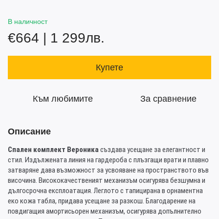
В наличност
€664 | 1 299лв.
Купете
Към любимите
За сравнение
Описание
Спален комплект Вероника
създава усещане за елегантност и
стил. Издължената линия на гардероба с плъзгащи врати и плавно
затваряне дава възможност за усвояване на пространството във
височина. Висококачественият механизъм осигурява безшумна и
дългосрочна експлоатация. Леглото с тапицирана в орнаментна
еко кожа табла, придава усещане за разкош. Благодарение на
повдигащия амортисьорен механизъм, осигурява допълнително