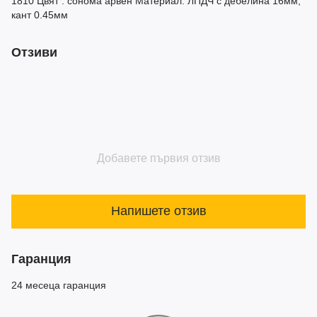
1810 Цвят : сонома арвен Материал: ЛПДЧ с дебелина 16мм,
кант 0.45мм
Отзиви
Добавете първия отзив
Напишете отзив
Гаранция
24 месеца гаранция