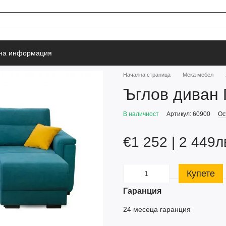
тна информация
Начална страница
Мека мебел
Ъглов диван 
В наличност
Артикул: 60900
Ос
€1 252 | 2 449л
Купете
Гаранция
24 месеца гаранция