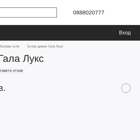
0888020777
Вход
Холови ъгли
Ъглов диван Гала Лукс
Гала Лукс
тавете отзив
в.