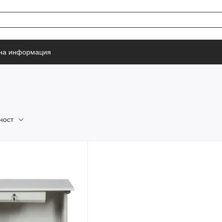
тна информация
ност