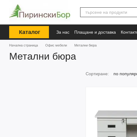
Премини към основното съдържание
Каталог
За нас
Плащане и доставка
Контак
Начална страница
Офис мебели
Метални бюра
Метални бюра
Сортиране:
по популяр