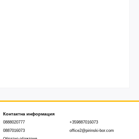
Контактна информация
0888020777
+359887016073
0887016073
office2@pirinski-bor.com
Обратно обаждане