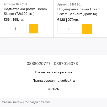
Артикул: 89978-1
Артикул: 94873-1
Подматрачна рамка Dream
Подматрачна рамка Dream
Sistem (72х190 см.)
Sistem Вариант (крачета)
(72х190 см.)
€86 | 168лв.
€138 | 270лв.
0888020777
0887016073
Контактна информация
Пълна версия на уебсайта
© 2026
Онлайн магазин създаден с Cartum