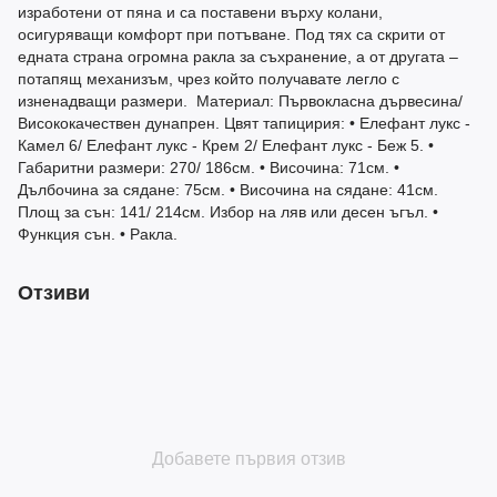
изработени от пяна и са поставени върху колани,
осигуряващи комфорт при потъване. Под тях са скрити от
едната страна огромна ракла за съхранение, а от другата –
потапящ механизъм, чрез който получавате легло с
изненадващи размери. Материал: Първокласна дървесина/
Висококачествен дунапрен. Цвят тапицирия: • Елефант лукс -
Камел 6/ Елефант лукс - Крем 2/ Елефант лукс - Беж 5. •
Габаритни размери: 270/ 186см. • Височина: 71см. •
Дълбочина за сядане: 75см. • Височина на сядане: 41см.
Площ за сън: 141/ 214см. Избор на ляв или десен ъгъл. •
Функция сън. • Ракла.
Отзиви
Добавете първия отзив