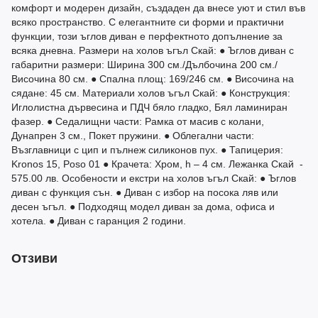
комфорт и модерен дизайн, създаден да внесе уют и стил във
всяко пространство. С елегантните си форми и практични
функции, този ъглов диван е перфектното допълнение за
всяка дневна. Размери на холов ъгъл Скай: ● Ъглов диван с
габаритни размери: Ширина 300 см./Дълбочина 200 см./
Височина 80 см. ● Спална площ: 169/246 см. ● Височина на
сядане: 45 см. Материали холов ъгъл Скай: ● Конструкция:
Иглолистна дървесина и ПДЧ бяло гладко, Бял ламиниран
фазер. ● Седалищни части: Рамка от масив с колани,
Дунапрен 3 см., Покет пружини. ● Облегални части:
Възглавници с цип и пълнеж силиконов пух. ● Тапицерия:
Kronos 15, Poso 01 ● Крачета: Хром, h – 4 см. Лежанка Скай -
575.00 лв. Особености и екстри на холов ъгъл Скай: ● Ъглов
диван с функция сън. ● Диван с избор на посока ляв или
десен ъгъл. ● Подходящ модел диван за дома, офиса и
хотела. ● Диван с гаранция 2 години.
Отзиви