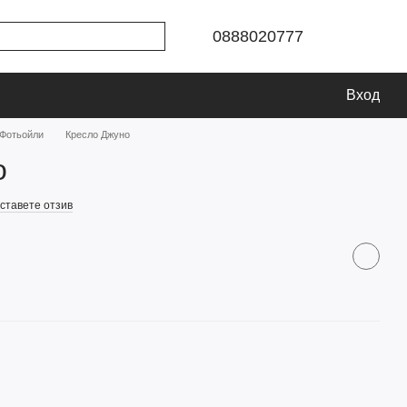
0888020777
Вход
Фотьойли
Кресло Джуно
о
ставете отзив