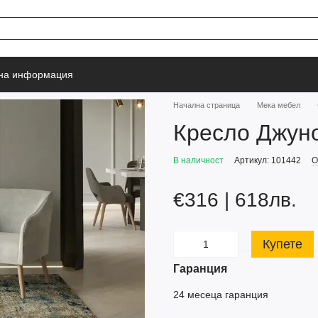
тна информация
Начална страница
Мека мебел
Кресло Джун
В наличност
Артикул: 101442
О
€316 | 618лв.
Купете
Гаранция
24 месеца гаранция