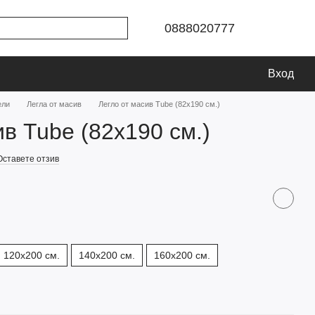
0888020777
Вход
ели
Легла от масив
Легло от масив Tube (82х190 см.)
ив Tube (82х190 см.)
Оставете отзив
120х200 см.
140х200 см.
160х200 см.