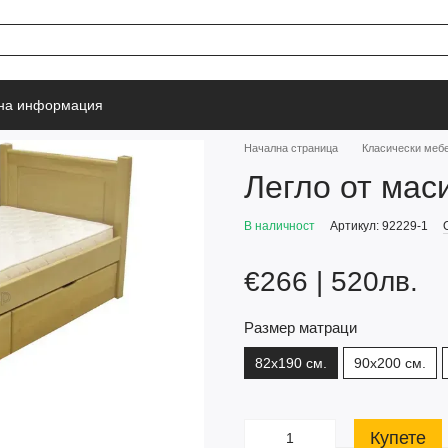
тна информация
Начална страница
Класически меб
Легло от мас
В наличност
Артикул: 92229-1
€266 | 520лв.
Размер матраци
82х190 см.
90x200 см.
Купете