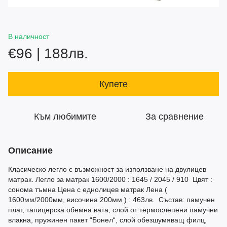
В наличност
€96 | 188лв.
Купете
Към любимите
За сравнение
Описание
Класическо легло с възможност за използване на двулицев
матрак. Легло за матрак 1600/2000 : 1645 / 2045 / 910 Цвят :
сонома тъмна Цена с еднолицев матрак Лена (
1600мм/2000мм, височина 200мм ) : 463лв. Състав: памучен
плат, тапицерска обемна вата, слой от термослепени памучни
влакна, пружинен пакет “Бонел“, слой обезшумяващ филц,