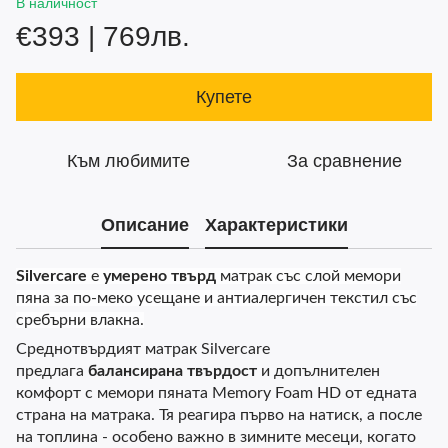
В наличност
€393 | 769лв.
Купете
Към любимите
За сравнение
Описание
Характеристики
Silvercare
е
умерено твърд
матрак със слой мемори
пяна за по-меко усещане и антиалергичен текстил със
сребърни влакна.
Среднотвърдият матрак Silvercare
предлага
балансирана твърдост
и допълнителен
комфорт с мемори пяната Memory Foam HD от едната
страна на матрака. Тя реагира първо на натиск, а после
на топлина - особено важно в зимните месеци, когато