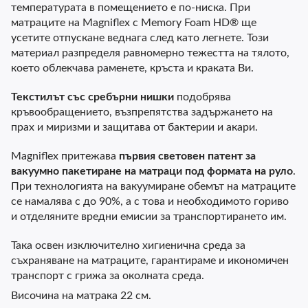
температурата в помещението е по-ниска. При
матраците на Magniflex с Memory Foam HD® ще
усетите отпускане веднага след като легнете. Този
материал разпределя равномерно тежестта на тялото,
което облекчава раменете, кръста и краката Ви.
Текстилът със сребърни нишки
подобрява
кръвообращението, възпрепятства задържането на
прах и миризми и защитава от бактерии и акари.
Magniflex притежава
първия световен патент за
вакуумно пакетиране на матраци под формата на руло
.
При технологията на вакуумиране обемът на матраците
се намалява с до 90%, а с това и необходимото гориво
и отделяните вредни емисии за транспортирането им.
Така освен изключително хигиенична среда за
съхраняване на матраците, гарантираме и икономичен
транспорт с грижа за околната среда.
Височина на матрака 22 см.