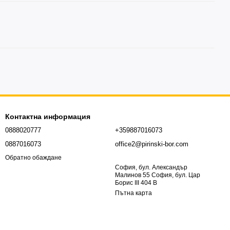
Контактна информация
0888020777
+359887016073
0887016073
office2@pirinski-bor.com
Обратно обаждане
София, бул. Александър
Малинов 55 София, бул. Цар
Борис III 404 В
Пътна карта