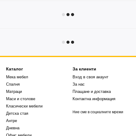
Каталог
За клиенти
Мека мебел
Вход в своя акаунт
Спалня
За нас
Матраци
Плащане и доставка
Маси и столове
Контактна информация
Класически мебели
Ние сме в социалните мрежи
Детска стая
Антре
Дневна
Офис мебели