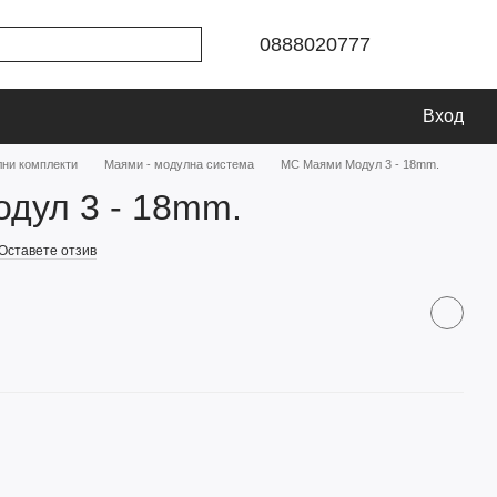
0888020777
Вход
ни комплекти
Маями - модулна система
МС Маями Модул 3 - 18mm.
дул 3 - 18mm.
Оставете отзив