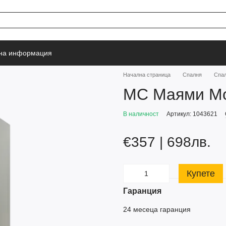
тна информация
Начална страница
Спалня
Спал
МС Маями Мо
В наличност
Артикул: 1043621
€357 | 698лв.
Купете
Гаранция
24 месеца гаранция