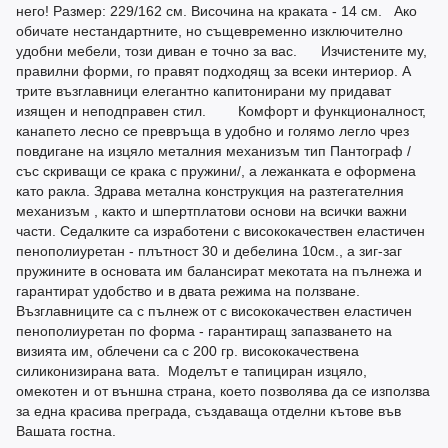
него! Размер: 229/162 см. Височина на краката - 14 см. Ако
обичате нестандартните, но същевременно изключително
удобни мебели, този диван е точно за вас. Изчистените му,
правилни форми, го правят подходящ за всеки интериор. А
трите възглавници елегантно капитонирани му придават
изящен и неподправен стил. Комфорт и функционалност,
канапето лесно се превръща в удобно и голямо легло чрез
повдигане на изцяло металния механизъм тип Пантограф /
със скриващи се крака с пружини/, а лежанката е оформена
като ракла. Здрава метална конструкция на разтегателния
механизъм , както и шпертплатови основи на всички важни
части. Седалките са изработени с висококачествен еластичен
пенополиуретан - плътност 30 и дебелина 10см., а зиг-заг
пружините в основата им балансират мекотата на пълнежа и
гарантират удобство и в двата режима на ползване.
Възглавниците са с пълнеж от с висококачествен еластичен
пенополиуретан по форма - гарантиращ запазването на
визията им, облечени са с 200 гр. висококачествена
силиконизирана вата. Моделът е тапициран изцяло,
омекотен и от външна страна, което позволява да се използва
за една красива преграда, създаваща отделни кътове във
Вашата гостна.