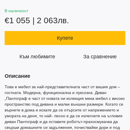
В наличност
€1 055 | 2 063лв.
Купете
Към любимите
За сравнение
Описание
Това е мебел за най-представителната част от вашия дом –
гостната. Модерна, функционална и луксозна. Диван
„Пантограф е част от новата ни колекция мека мебел с високо
пространство под дивана и малки външни размери. Когато се
върнете в дома и искате да се отърсите от напрежението и
умората на деня, то най- лесно е да се излегнете на ъгловия
диван Пантограф и да оставите роботът-прахосмукачка да
свърши домашните си задължения, почиствайки дори и под