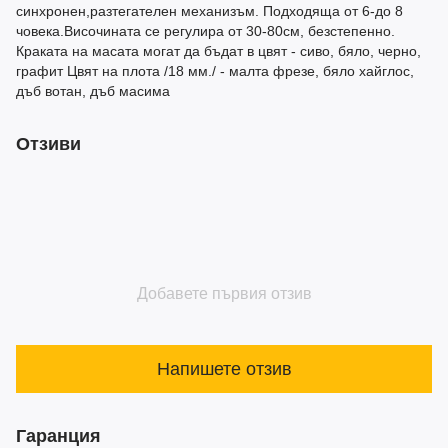
синхронен,разтегателен механизъм. Подходяща от 6-до 8
човека.Височината се регулира от 30-80см, безстепенно.
Краката на масата могат да бъдат в цвят - сиво, бяло, черно,
графит Цвят на плота /18 мм./ - малта фрезе, бяло хайглос,
дъб вотан, дъб масима
Отзиви
Добавете първия отзив
Напишете отзив
Гаранция