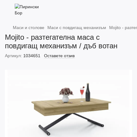
Маси и столове
Маси с повдигащ механизъм
Mojito - разт
Mojito - разтегателна маса с
повдигащ механизъм / дъб вотан
Артикул:
1034651
Оставете отзив