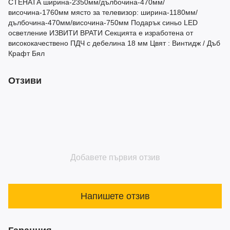
СТЕНАТА ширина-2350мм/дълбочина-470мм/
височина-1760мм място за телевизор: ширина-1180мм/
дълбочина-470мм/височина-750мм Подарък синьо LED
осветление ИЗВИТИ ВРАТИ Секцията е изработена от
висококачествено ПДЧ с дебелина 18 мм Цвят : Винтидж / Дъб
Крафт Бял
Отзиви
Добавете първия отзив
Напишете отзив