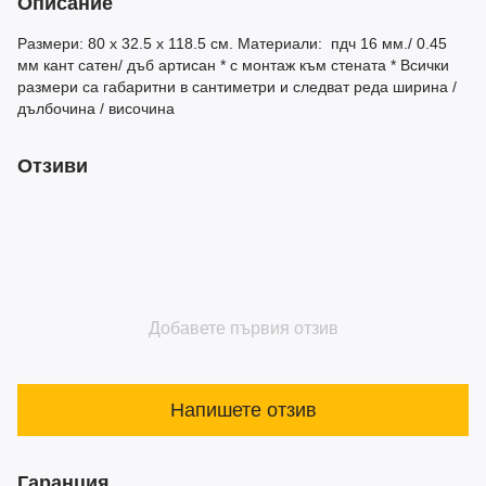
Описание
Размери: 80 х 32.5 х 118.5 см. Материали: пдч 16 мм./ 0.45
мм кант сатен/ дъб артисан * с монтаж към стената * Всички
размери са габаритни в сантиметри и следват реда ширина /
дълбочина / височина
Отзиви
Добавете първия отзив
Напишете отзив
Гаранция