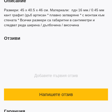
Описание
Размери: 45 х 40.5 х 46 см. Материали: пдч 16 мм./ 0.45 мм
кант графит /дъб артисан * плавно затваряне * с монтаж към
стената * Всички размери са габаритни в сантиметри и
следват реда ширина / дълбочина / височина
Отзиви
Добавете първия отзив
Напишете отзив
Гаранция