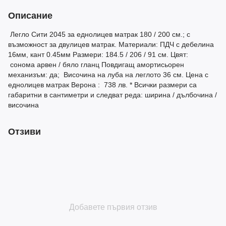
Описание
Легло Сити 2045 за еднолицев матрак 180 / 200 см.; с
възможност за двулицев матрак. Материали: ПДЧ с дебелина
16мм, кант 0.45мм Размери: 184.5 / 206 / 91 см. Цвят:
сонома арвен / бяло гланц Повдигащ амортисьорен
механизъм: да; Височина на луба на леглото 36 см. Цена с
еднолицев матрaк Верона : 738 лв. * Всички размери са
габаритни в сантиметри и следват реда: ширина / дълбочина /
височина
Отзиви
Добавете първия отзив