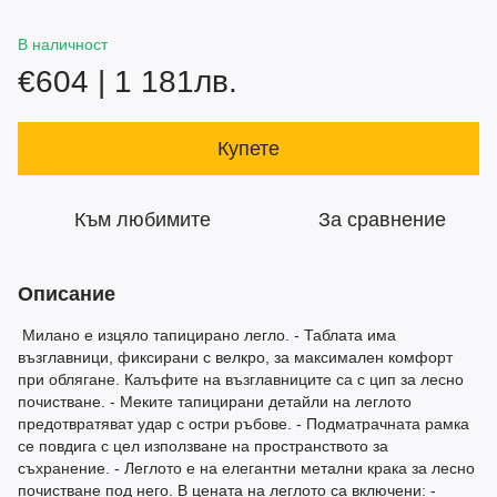
В наличност
€604 | 1 181лв.
Купете
Към любимите
За сравнение
Описание
Милано е изцяло тапицирано легло. - Таблата има
възглавници, фиксирани с велкро, за максимален комфорт
при облягане. Калъфите на възглавниците са с цип за лесно
почистване. - Меките тапицирани детайли на леглото
предотвратяват удар с остри ръбове. - Подматрачната рамка
се повдига с цел използване на пространството за
съхранение. - Леглото е на елегантни метални крака за лесно
почистване под него. В цената на леглото са включени: -