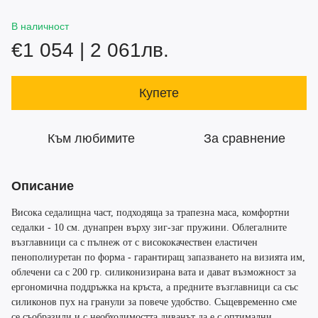
В наличност
€1 054 | 2 061лв.
Купете
Към любимите
За сравнение
Описание
Висока седалищна част, подходяща за трапезна маса, комфортни
седалки - 10 см. дунапрен върху зиг-заг пружини. Облегалните
възглавници са с пълнеж от с висококачествен еластичен
пенополиуретан по форма - гарантиращ запазването на визията им,
облечени са с 200 гр. силиконизирана вата и дават възможност за
ергономична поддръжка на кръста, а предните възглавници са със
силиконов пух на гранули за повече удобство. Същевременно сме
се съобразили и с необходимостта диванът да е с оптимални