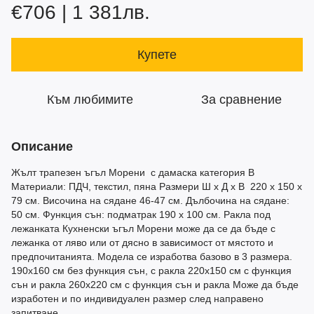
€706 | 1 381лв.
Купете
Към любимите
За сравнение
Описание
Жълт трапезен ъгъл Морени с дамаска категория B
Материали: ПДЧ, текстил, пяна Размери Ш х Д х В 220 х 150 х
79 см. Височина на сядане 46-47 см. Дълбочина на сядане:
50 см. Функция сън: подматрак 190 х 100 см. Ракла под
лежанката Кухненски ъгъл Морени може да се да бъде с
лежанка от ляво или от дясно в зависимост от мястото и
предпочитанията. Модела се изработва базово в 3 размера.
190х160 см без функция сън, с ракла 220х150 см с функция
сън и ракла 260х220 см с функция сън и ракла Може да бъде
изработен и по индивидуален размер след направено
запитване.