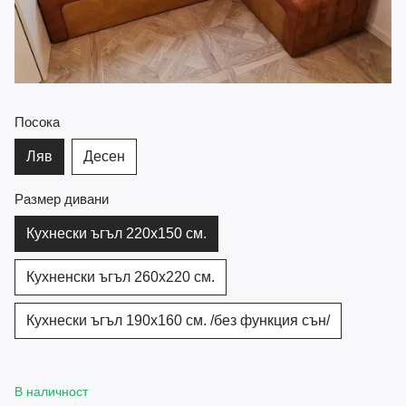
Посока
Ляв
Десен
Размер дивани
Кухнески ъгъл 220х150 см.
Кухненски ъгъл 260х220 см.
Кухнески ъгъл 190х160 см. /без функция сън/
В наличност