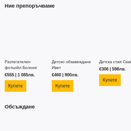
Ние препоръчваме
Разтегателен
Детско обзавеждане
Детска стая Ска
фотьойл Болоня
Ивет
€306 | 598лв.
€555 | 1 085лв.
€460 | 900лв.
Купете
Купете
Купете
Обсъждане