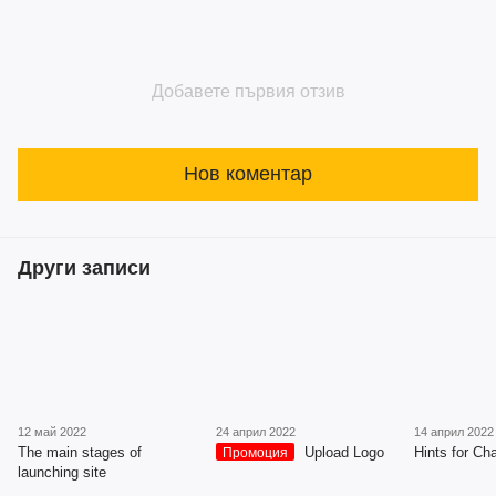
Добавете първия отзив
Нов коментар
Други записи
12 май 2022
24 април 2022
14 април 2022
The main stages of
Upload Logo
Hints for Cha
Промоция
launching site